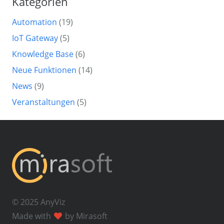
Kategorien
Automation
(19)
IoT Gateway
(5)
Knowledge Base
(6)
Neue Funktionen
(14)
News
(9)
Veranstaltungen
(5)
© 2025 AnyViz
Made with
by Mirasoft