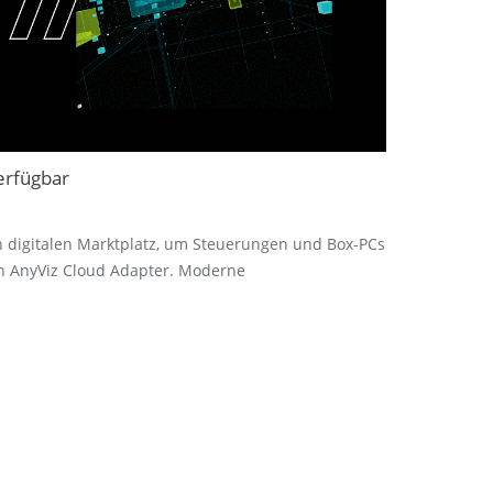
erfügbar
n digitalen Marktplatz, um Steuerungen und Box-PCs
den AnyViz Cloud Adapter. Moderne