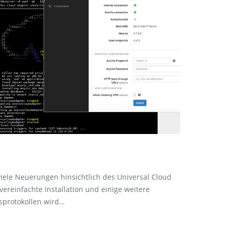
ele Neuerungen hinsichtlich des Universal Cloud
ereinfachte Installation und einige weitere
protokollen wird…