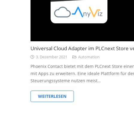
Universal Cloud Adapter im PLCnext Store v
3. Dezember 2021
Automation
Phoenix Contact bietet mit dem PLCnext Store eine
mit Apps zu erweitern. Eine ideale Plattform für 
Steuerungssysteme nutzen meist…
WEITERLESEN