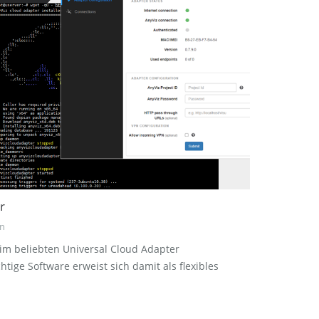
r
n
l im beliebten Universal Cloud Adapter
ge Software erweist sich damit als flexibles