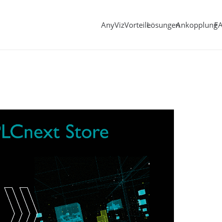
AnyViz
Vorteile
Lösungen
Ankopplung
F