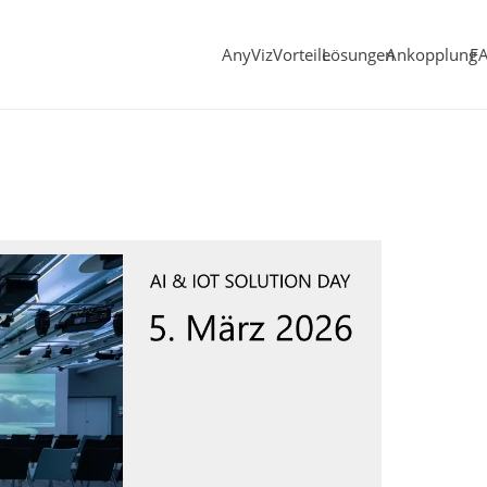
AnyViz
Vorteile
Lösungen
Ankopplung
F