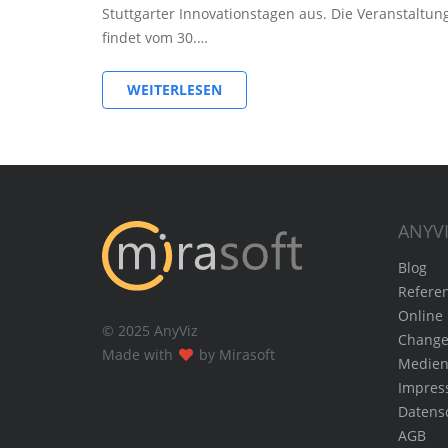
Stuttgarter Innovationstagen aus. Die Veranstalt
findet vom 30.…
WEITERLESEN
ANYV
Blog
Refere
Online 
© 2025 AnyViz
Change
Made with
by Mirasoft
Medie
Impre
Datens
AGB