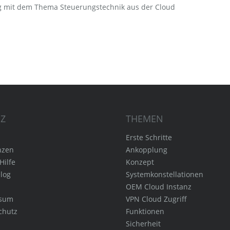
ung mit dem Thema Steuerungstechnik aus der Cloud
IZ
THEMEN
Erste Schritte
nzen
Ankopplung
Hilfe
Konzept
log
Systemkonstellationen
n
OEM Cloud Instanz
ssum
VPN Cloud Zugriff
chutz
Funktionen
Sicherheit