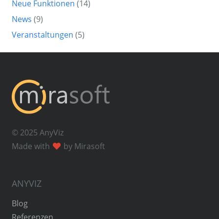
Neue Funktionen
(14)
News
(9)
Veranstaltungen
(5)
© 2025 AnyViz
Made with
by Mirasoft
ANYVIZ
Blog
Referenzen