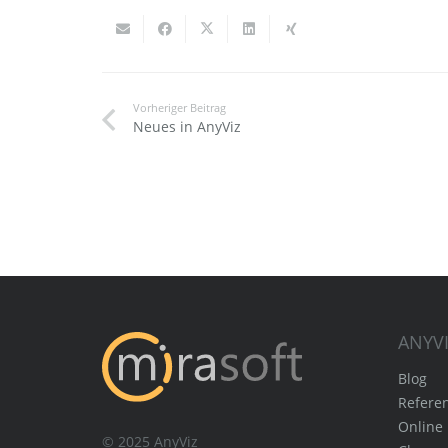
Vorheriger Beitrag
Neues in AnyViz
ANYV
Blog
Refere
Online 
© 2025 AnyViz