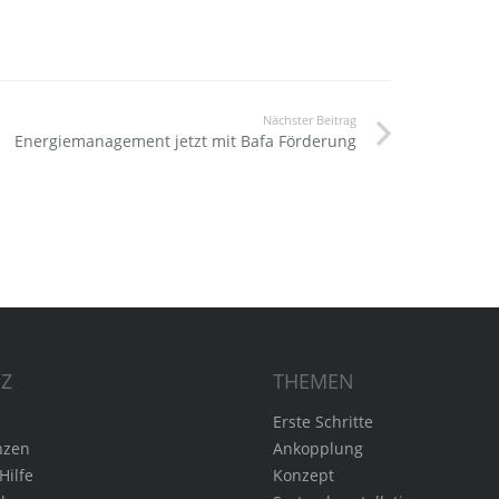
Nächster Beitrag
Energiemanagement jetzt mit Bafa Förderung
IZ
THEMEN
Erste Schritte
nzen
Ankopplung
Hilfe
Konzept