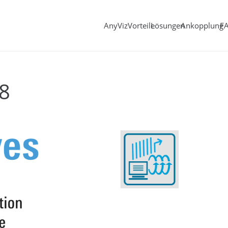
AnyViz
Vorteile
Lösungen
Ankopplung
F
18