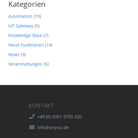
Kategorien
Automation
(19)
IoT Gateway
(5)
Knowledge Base
(7)
Neue Funktionen
(14)
News
(9)
Veranstaltungen
(5)
KONTAKT
+49 (0) 9351 9793 320
info@anyviz.de