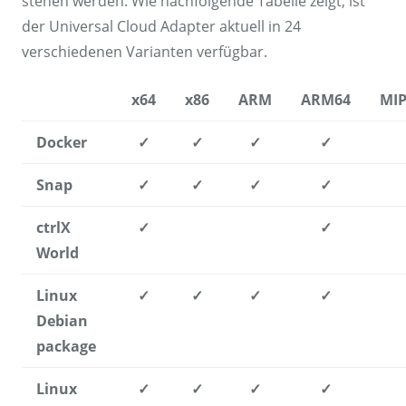
stehen werden. Wie nachfolgende Tabelle zeigt, ist
der Universal Cloud Adapter aktuell in 24
verschiedenen Varianten verfügbar.
x64
x86
ARM
ARM64
MI
Docker
✓
✓
✓
✓
Snap
✓
✓
✓
✓
ctrlX
✓
✓
World
Linux
✓
✓
✓
✓
Debian
package
Linux
✓
✓
✓
✓