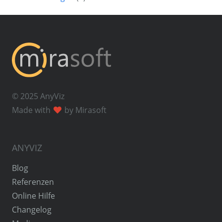
© 2025 AnyViz
Made with
by Mirasoft
ANYVIZ
Blog
Referenzen
Online Hilfe
Changelog