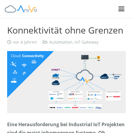
Konnektivität ohne Grenzen
vor 4 Jahren
Automation
,
IoT Gateway
Eine Herausforderung bei Industrial IoT Projekten
sind die meist inhomogenen Systeme. Ob