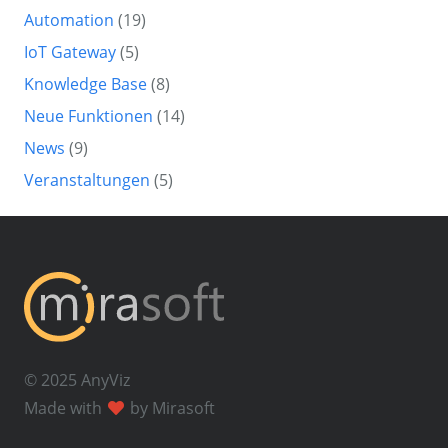
Automation
(19)
IoT Gateway
(5)
Knowledge Base
(8)
Neue Funktionen
(14)
News
(9)
Veranstaltungen
(5)
© 2025 AnyViz
Made with
by Mirasoft