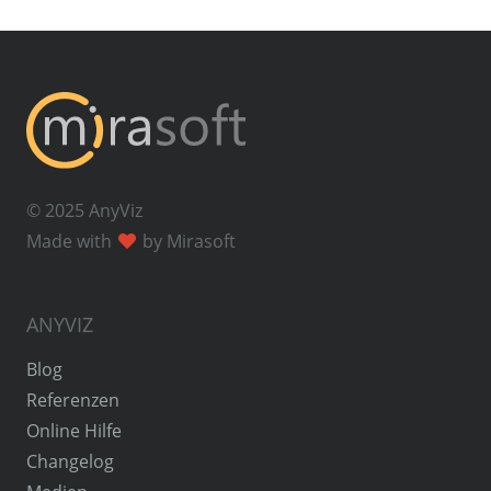
© 2025 AnyViz
Made with
by Mirasoft
ANYVIZ
Blog
Referenzen
Online Hilfe
Changelog