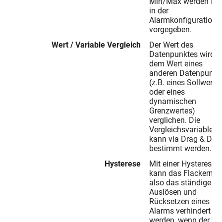
Min/Max werden fes
in der
Alarmkonfiguration
vorgegeben.
Wert / Variable Vergleich
Der Wert des
Datenpunktes wird m
dem Wert eines
anderen Datenpunkt
(z.B. eines Sollwerte
oder eines
dynamischen
Grenzwertes)
verglichen. Die
Vergleichsvariable
kann via Drag & Dro
bestimmt werden.
Hysterese
Mit einer Hysterese
kann das Flackern,
also das ständige
Auslösen und
Rücksetzen eines
Alarms verhindert
werden, wenn der We