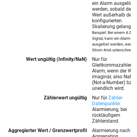
ein Alarm ausgelöst
werden, sobald der
Wert außerhalb der
konfigurierten
Skalierung gelangt.
Beispiel: Bei einem 4-20
Signal, kann ein Alarm
ausgelöst werden, wenn d
Strom 4mA unterschreitet
Wert ungültig (Infinity/NaN)
Nur für
Gleitkommazahlen:
Alarm, wenn der Wer
imaginär, also NaN
(Not-a-Number) bzw.
unendlich wird.
Zählerwert ungültig
Nur für
Zähler-
Datenpunkte:
Alarmierung, bei
rückläufigem
Zählerstand.
Aggregierter Wert / Grenzwertprofil
Alarmierung nach
Aggregation