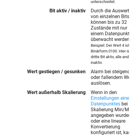
unterschreitet.
Bit aktiv / inaktiv
Durch die Auswertu
von einzelnen Bits
können bis zu 32
Zustände mit nur
einem Datenpunkt
überwacht werden.
Beispiel: Der Wert 4 ist in
Binärform 0100. Hier ist d
dritte Bit aktiv, alle andere
inaktiv.
Wert gestiegen / gesunken
Alarm bei steigende
oder fallendem Wert
auslösen.
Wert außerhalb Skalierung
Wenn in den
Einstellungen eines
Datenpunktes
bei de
Skalierung Min/Max
angegeben wurden
oder eine lineare
Konvertierung
konfiguriert ist, kann